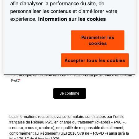
afin d'analyser la performance du site, de
Société
*
personnaliser les contenus et d’améliorer votre
expérience.
Information sur les cookies
Fonction
*
Paramétrer les
Adresse email professionnelle
*
cookies
Code postal
*
Accepter tous les cookies
J'accepte de recevoir des communications en provenance du réseau
PwC
*
Les informations recueillies via ce formulaire sont traitées par l’entité 
française du Réseau PwC en charge du traitement (ci-après « PwC », 
« nous », « nos », « notre »), en qualité de responsable du traitement, 
conformément au Règlement (UE) 2016/679 (le « RGPD ») ainsi qu'à la 