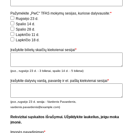
Pažymėkite „PwC“ TFAS mokymų sesijas, kuriose dalyvausite:
*
Rugsėjo 23 d.
Spalio 14 d.
Spalio 28 d.
Lapkričio 11 d.
Lapkričio 18 d.
Įrašykite bilietų skaičių kiekvienai sesijai
*
(pvz., rugsėjo 23 d. - 3 bilietai, spalio 14 d. - 5 bilietai)
Įrašykite dalyvių vardą, pavardę ir el. paštą kiekvienai sesijai
*
(pvz.,rugsėjo 23 d. sesija - Vardenis Pavardenis,
vardenis.pavardenis@example.com)
Rekvizitai sąskaitos išrašymui. Užpildykite laukelius, jeigu moka
įmonė.
Įmonės pavadinimas
*