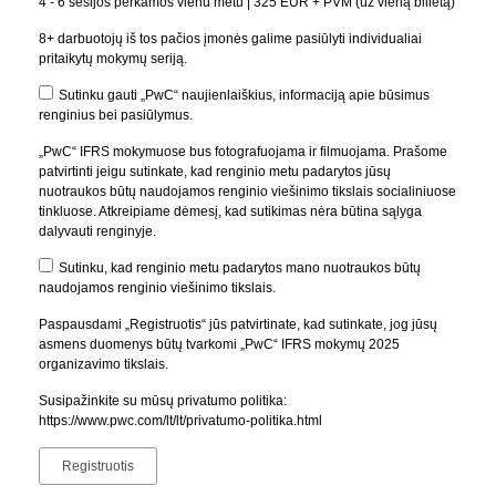
4 - 6 sesijos perkamos vienu metu | 325 EUR + PVM (už vieną bilietą)
8+ darbuotojų iš tos pačios įmonės galime pasiūlyti individualiai
pritaikytų mokymų seriją.
Sutinku gauti „PwC“ naujienlaiškius, informaciją apie būsimus
renginius bei pasiūlymus.
„PwC“ IFRS mokymuose bus fotografuojama ir filmuojama. Prašome
patvirtinti jeigu sutinkate, kad renginio metu padarytos jūsų
nuotraukos būtų naudojamos renginio viešinimo tikslais socialiniuose
tinkluose. Atkreipiame dėmesį, kad sutikimas nėra būtina sąlyga
dalyvauti renginyje.
Sutinku, kad renginio metu padarytos mano nuotraukos būtų
naudojamos renginio viešinimo tikslais.
Paspausdami „Registruotis“ jūs patvirtinate, kad sutinkate, jog jūsų
asmens duomenys būtų tvarkomi „PwC“ IFRS mokymų 2025
organizavimo tikslais.
Susipažinkite su mūsų privatumo politika:
https://www.pwc.com/lt/lt/privatumo-politika.html