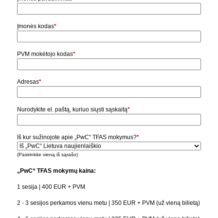
Įmonės kodas
*
PVM mokėtojo kodas
*
Adresas
*
Nurodykite el. paštą, kuriuo siųsti sąskaitą
*
Iš kur sužinojote apie „PwC“ TFAS mokymus?
*
(Pasirinkite vieną iš sąrašo)
„PwC“ TFAS mokymų kaina:
1 sesija | 400 EUR + PVM
2 - 3 sesijos perkamos vienu metu | 350 EUR + PVM (už vieną bilietą)