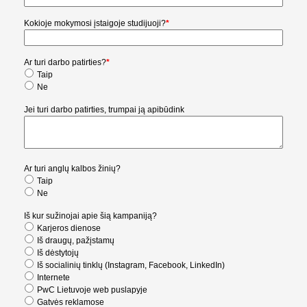
Kokioje mokymosi įstaigoje studijuoji?
*
Ar turi darbo patirties?
*
Taip
Ne
Jei turi darbo patirties, trumpai ją apibūdink
Ar turi anglų kalbos žinių?
Taip
Ne
Iš kur sužinojai apie šią kampaniją?
Karjeros dienose
Iš draugų, pažįstamų
Iš dėstytojų
Iš socialinių tinklų (Instagram, Facebook, LinkedIn)
Internete
PwC Lietuvoje web puslapyje
Gatvės reklamose