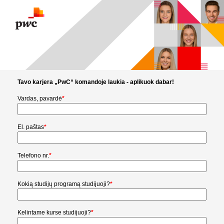
Tavo karjera „PwC“ komandoje laukia - aplikuok dabar!
Vardas, pavardė
*
El. paštas
*
Telefono nr.
*
Kokią studijų programą studijuoji?
*
Kelintame kurse studijuoji?
*